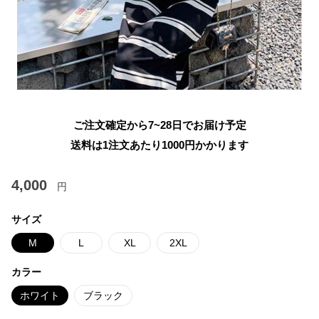
ご注文確定から7~28日でお届け予定
送料は1注文あたり
1000
円かかります
4,000
円
サイズ
M
L
XL
2XL
カラー
ホワイト
ブラック