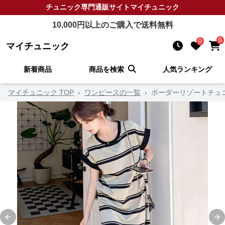
チュニック
専門通販サイト
マイチュニック
10,000
円以上のご購入で送料無料
0
0
マイチュニック
新着商品
商品を検索
人気ランキング
マイチュニック TOP
›
ワンピースの一覧
›
ボーダーリゾートチュ
Previous slide
Ne