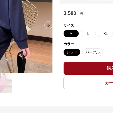
3,580
円
サイズ
Next slide
M
L
XL
カラー
レッド
パープル
購
カー