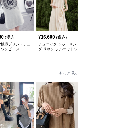
80
¥
16,600
¥
5,640
(税込)
(税込)
(税込)
学模様プリントチュ
チュニック シャーリン
やわらか素材のゆったり
クワンピース
グ リネン シルエットワ
ポロチュニック
ンピース
もっと見る