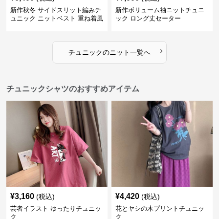
新作秋冬 サイドスリット編みチ
新作ボリューム袖ニットチュニ
ュニック ニットベスト 重ね着風
ック ロング丈セーター
›
チュニック
の
ニット
一覧へ
チュニックシャツのおすすめアイテム
¥
3,160
¥
4,420
(税込)
(税込)
芸者イラスト ゆったりチュニッ
花とヤシの木プリントチュニッ
ク
ク