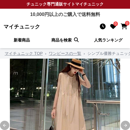
チュニック
専門通販サイト
マイチュニック
10,000
円以上のご購入で送料無料
0
0
マイチュニック
新着商品
商品を検索
人気ランキング
マイチュニック TOP
›
ワンピースの一覧
›
シンプル優雅チュニッ
Previous slide
Ne