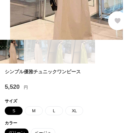
シンプル優雅チュニックワンピース
5,520
円
サイズ
S
M
L
XL
カラー
グリーン
ベージュ