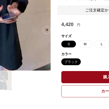
ご注文確定か
4,420
円
Next slide
サイズ
S
M
L
カラー
ブラック
購
カー