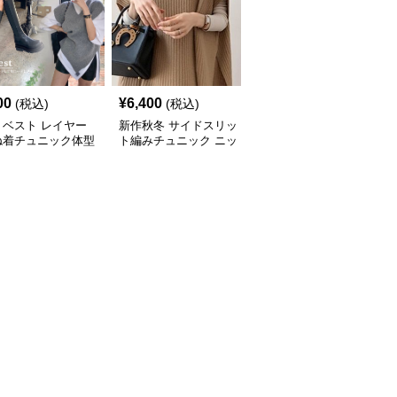
00
¥
6,400
¥
7,000
(税込)
(税込)
(税込)
トベスト レイヤー
新作秋冬 サイドスリッ
新作ボリューム袖ニット
ね着チュニック体型
ト編みチュニック ニッ
チュニック ロング丈セ
ー
トベスト 重ね着風
ーター