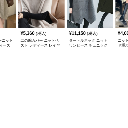
¥
5,360
¥
11,150
¥
4,0
(税込)
(税込)
ーニット
二の腕カバー ニットベ
タートルネック ニット
ニッ
ィース
スト レディース レイヤ
ワンピース チュニック
ド重
ード チュニック
秋冬 暖か
カバ