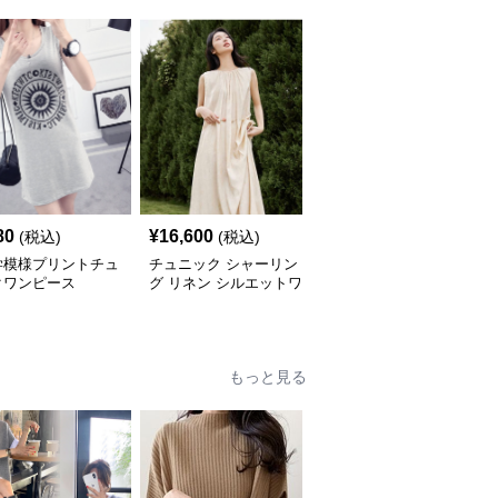
80
¥
16,600
¥
5,640
(税込)
(税込)
(税込)
学模様プリントチュ
チュニック シャーリン
やわらか素材のゆったり
クワンピース
グ リネン シルエットワ
ポロチュニック
ンピース
もっと見る