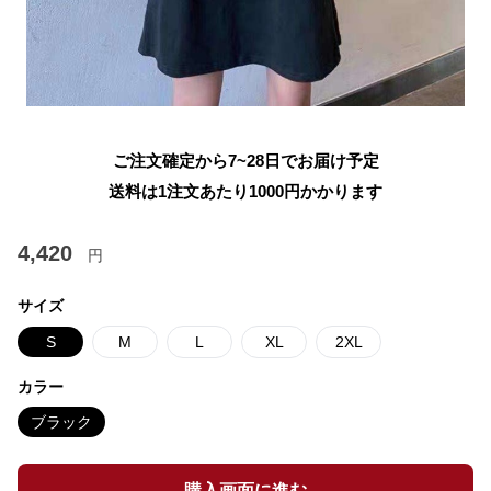
ご注文確定から7~28日でお届け予定
送料は1注文あたり
1000
円かかります
4,420
円
サイズ
S
M
L
XL
2XL
カラー
ブラック
購入画面に進む