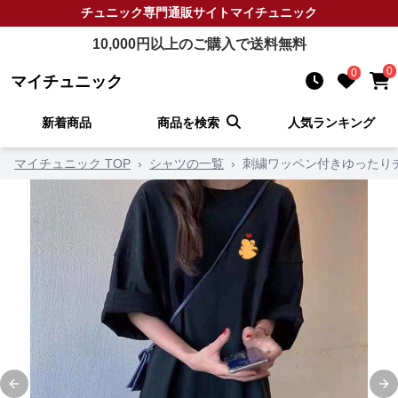
チュニック
専門通販サイト
マイチュニック
10,000
円以上のご購入で送料無料
0
0
マイチュニック
新着商品
商品を検索
人気ランキング
マイチュニック TOP
›
シャツの一覧
›
刺繍ワッペン付きゆったり
Previous slide
Ne