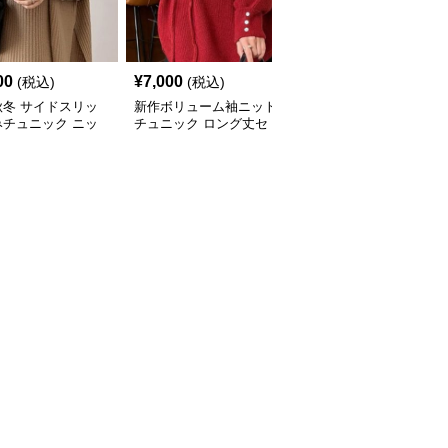
00
¥
7,000
¥
8,030
(税込)
(税込)
(税込)
秋冬 サイドスリッ
新作ボリューム袖ニット
ケーブル編みニットチュ
みチュニック ニッ
チュニック ロング丈セ
ニック ゆったり体型カ
ト 重ね着風
ーター
バー