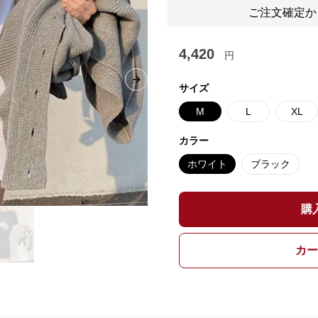
ご注文確定か
4,420
円
Next slide
サイズ
M
L
XL
カラー
ホワイト
ブラック
購
カー