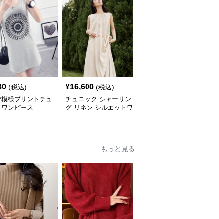
80
¥
16,600
¥
5,640
(税込)
(税込)
(税込)
学模様プリントチュ
チュニック シャーリン
やわらか素材のゆったり
クワンピース
グ リネン シルエットワ
ポロチュニック
ンピース
もっと見る