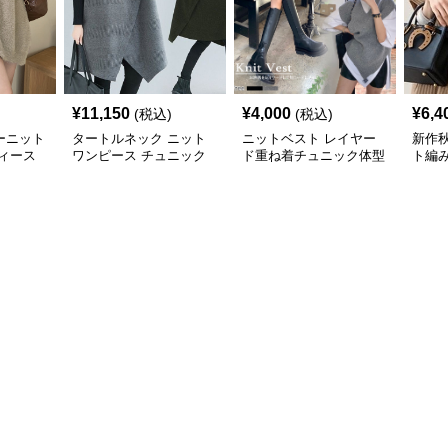
¥
11,150
¥
4,000
¥
6,4
(税込)
(税込)
ーニット
タートルネック ニット
ニットベスト レイヤー
新作
ィース
ワンピース チュニック
ド重ね着チュニック体型
ト編
秋冬 暖か
カバー
トベス