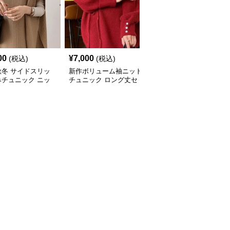
00
¥
7,000
¥
8,030
(税込)
(税込)
(税込)
秋冬 サイドスリッ
新作ボリューム袖ニット
ケーブル編みニットチュ
みチュニック ニッ
チュニック ロング丈セ
ニック ゆったり体型カ
ト 重ね着風
ーター
バー