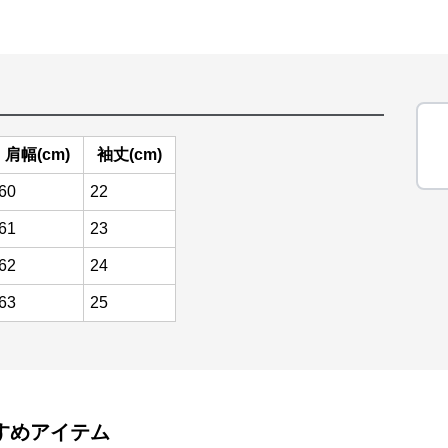
肩幅(cm)
袖丈(cm)
60
22
61
23
62
24
63
25
すめアイテム