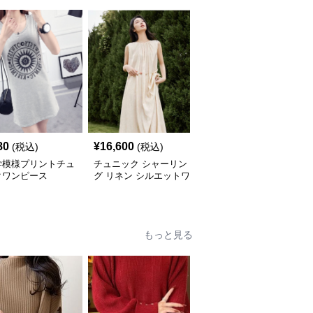
80
¥
16,600
¥
5,640
(税込)
(税込)
(税込)
学模様プリントチュ
チュニック シャーリン
やわらか素材のゆったり
クワンピース
グ リネン シルエットワ
ポロチュニック
ンピース
もっと見る