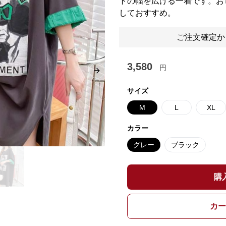
トの幅を広げる一着です。お
しておすすめ。
ご注文確定か
3,580
円
Next slide
サイズ
M
L
XL
カラー
グレー
ブラック
購
カー