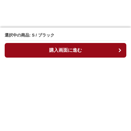
選択中の商品: S / ブラック
選択中の商品: S / ブラック
購入画面に進む
購入画面に進む
マイチュニック
について