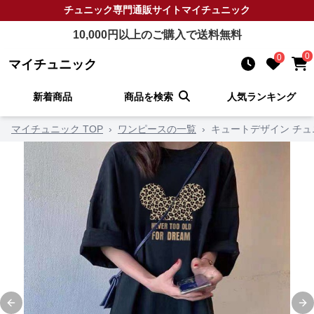
チュニック
専門通販サイト
マイチュニック
10,000
円以上のご購入で送料無料
0
0
マイチュニック
新着商品
商品を検索
人気ランキング
マイチュニック TOP
›
ワンピースの一覧
›
キュートデザイン チ
Previous slide
Ne