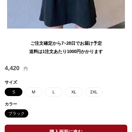
ご注文確定から7~28日でお届け予定
送料は1注文あたり
1000
円かかります
4,420
円
サイズ
S
M
L
XL
2XL
カラー
ブラック
購入画面に進む