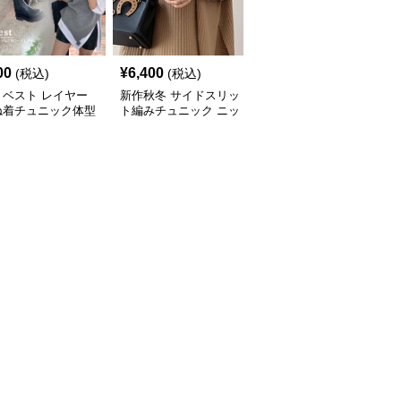
00
¥
6,400
¥
7,000
(税込)
(税込)
(税込)
トベスト レイヤー
新作秋冬 サイドスリッ
新作ボリューム袖ニット
ね着チュニック体型
ト編みチュニック ニッ
チュニック ロング丈セ
ー
トベスト 重ね着風
ーター