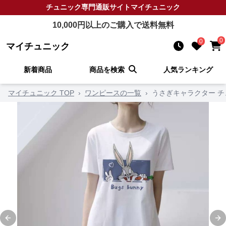
チュニック
専門通販サイト
マイチュニック
10,000
円以上のご購入で送料無料
0
0
マイチュニック
新着商品
商品を検索
人気ランキング
マイチュニック TOP
›
ワンピースの一覧
›
うさぎキャラクター 
Previous slide
Ne