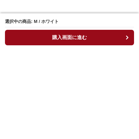
選択中の商品: M / ホワイト
選択中の商品: M / ホワイト
購入画面に進む
購入画面に進む
マイチュニック
について
会社概要