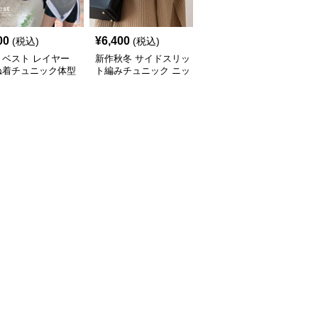
00
¥
6,400
¥
7,000
(税込)
(税込)
(税込)
トベスト レイヤー
新作秋冬 サイドスリッ
新作ボリューム袖ニット
ね着チュニック体型
ト編みチュニック ニッ
チュニック ロング丈セ
ー
トベスト 重ね着風
ーター