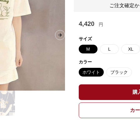
ご注文確定か
4,420
円
Next slide
サイズ
M
L
XL
カラー
ホワイト
ブラック
購
カー