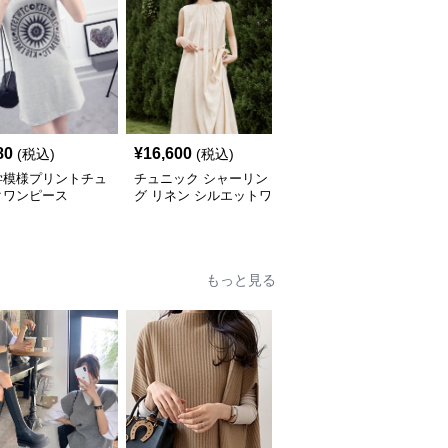
80
¥
16,600
¥
5,640
(税込)
(税込)
(税込)
学模様プリントチュ
チュニック シャーリン
やわらか素材のゆったり
クワンピース
グ リネン シルエットワ
ポロチュニック
ンピース
もっと見る