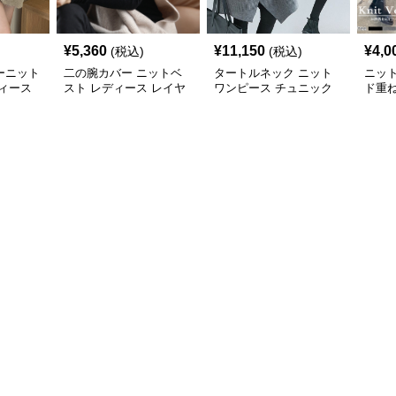
¥
5,360
¥
11,150
¥
4,0
(税込)
(税込)
ーニット
二の腕カバー ニットベ
タートルネック ニット
ニッ
ィース
スト レディース レイヤ
ワンピース チュニック
ド重
ード チュニック
秋冬 暖か
カバ