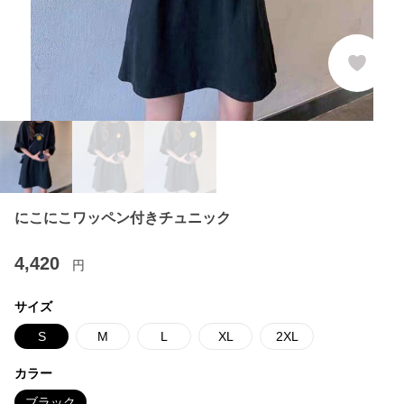
にこにこワッペン付きチュニック
4,420
円
サイズ
S
M
L
XL
2XL
カラー
ブラック