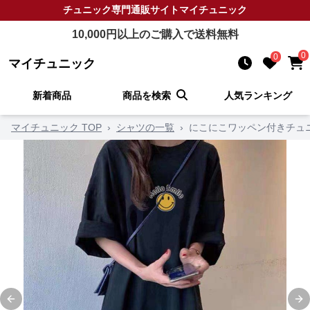
チュニック
専門通販サイト
マイチュニック
10,000
円以上のご購入で送料無料
0
0
マイチュニック
新着商品
商品を検索
人気ランキング
マイチュニック TOP
›
シャツの一覧
›
にこにこワッペン付きチュ
Previous slide
Ne