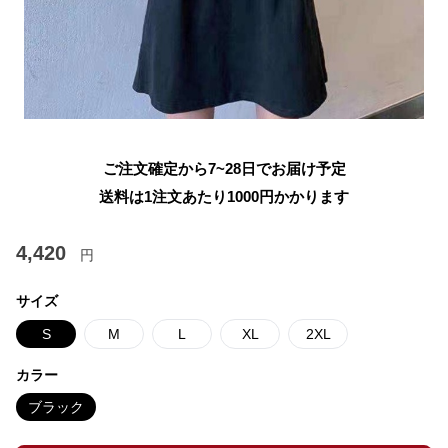
ご注文確定から7~28日でお届け予定
送料は1注文あたり
1000
円かかります
4,420
円
サイズ
S
M
L
XL
2XL
カラー
ブラック