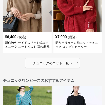
¥
6,400
¥
7,000
(税込)
(税込)
新作秋冬 サイドスリット編みチ
新作ボリューム袖ニットチュニ
ュニック ニットベスト 重ね着風
ック ロング丈セーター
›
チュニック
の
ニット
一覧へ
チュニックワンピースのおすすめアイテム