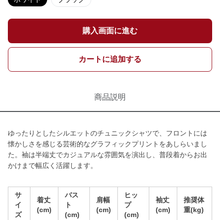
購入画面に進む
カートに追加する
商品説明
ゆったりとしたシルエットのチュニックシャツで、フロントには
懐かしさを感じる芸術的なグラフィックプリントをあしらいまし
た。袖は半端丈でカジュアルな雰囲気を演出し、普段着からお出
かけまで幅広く活躍します。
サ
バス
ヒッ
着丈
肩幅
袖丈
推奨体
イ
ト
プ
(cm)
(cm)
(cm)
重(kg)
ズ
(cm)
(cm)