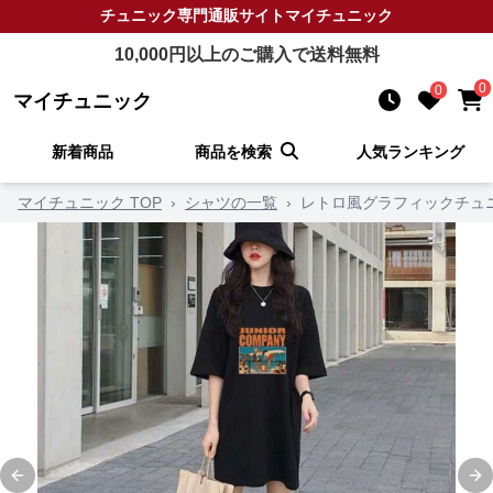
チュニック
専門通販サイト
マイチュニック
10,000
円以上のご購入で送料無料
0
0
マイチュニック
新着商品
商品を検索
人気ランキング
マイチュニック TOP
›
シャツの一覧
›
レトロ風グラフィックチュ
Previous slide
Ne