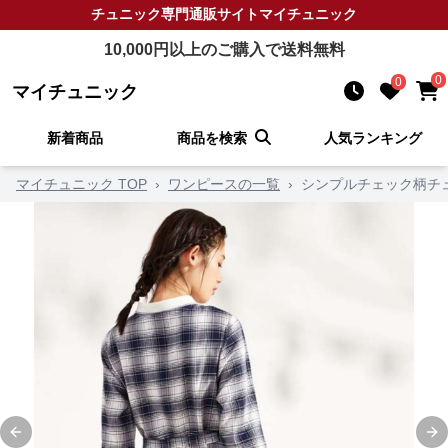
チュニック
専門通販サイト
マイチュニック
10,000
円以上のご購入で送料無料
0
0
マイチュニック
新着商品
商品を検索
人気ランキング
マイチュニック TOP
›
ワンピースの一覧
›
シンプルチェック柄チ
Previous slide
Ne