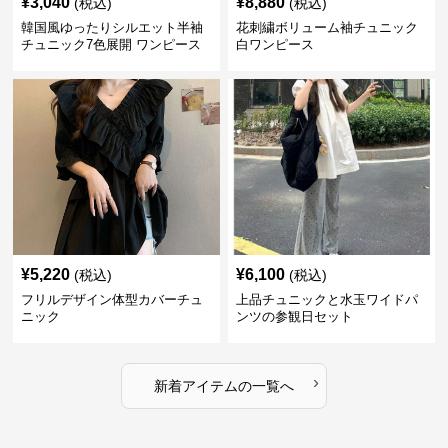
¥
3,040
¥
8,880
(税込)
(税込)
韓国風ゆったりシルエット半袖
花刺繍ボリューム袖チュニック
チュニック7色展開 ワンピース
白ワンピース
¥
5,220
¥
6,100
(税込)
(税込)
フリルデザイン体型カバーチュ
上品チュニックと水玉ワイドパ
ニック
ンツの参観日セット
›
新着アイテムの一覧へ