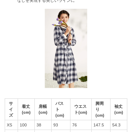
なしを実現する美しいラインに
サ
バス
脚周
着丈
肩幅
ウエス
袖丈
イ
ト
り
(cm)
(cm)
ト(cm)
(cm)
ズ
(cm)
(cm)
XS
100
38
93
76
147.5
54.3