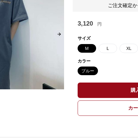
ご注文確定か
3,120
円
Next slide
サイズ
M
L
XL
カラー
ブルー
購
カー