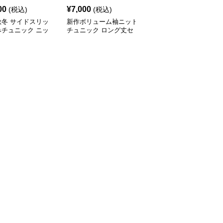
00
¥
7,000
¥
8,030
(税込)
(税込)
(税込)
秋冬 サイドスリッ
新作ボリューム袖ニット
ケーブル編みニットチュ
みチュニック ニッ
チュニック ロング丈セ
ニック ゆったり体型カ
ト 重ね着風
ーター
バー