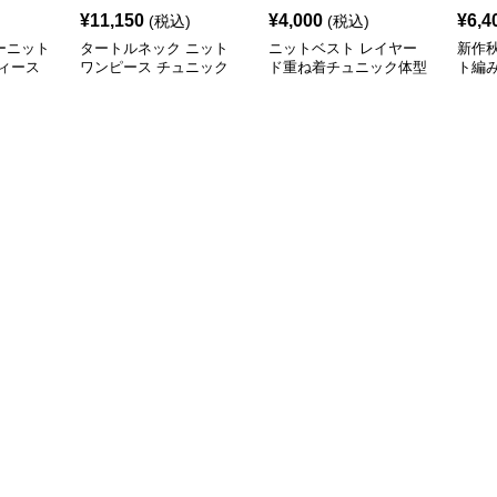
¥
11,150
¥
4,000
¥
6,4
(税込)
(税込)
ーニット
タートルネック ニット
ニットベスト レイヤー
新作
ィース
ワンピース チュニック
ド重ね着チュニック体型
ト編
秋冬 暖か
カバー
トベス