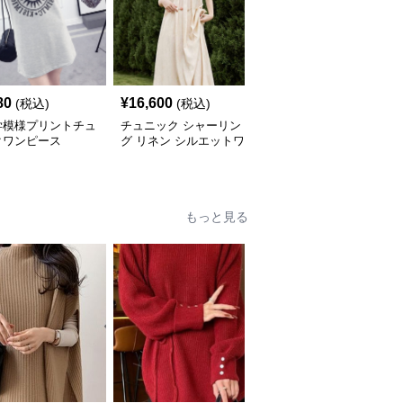
80
¥
16,600
¥
5,640
(税込)
(税込)
(税込)
学模様プリントチュ
チュニック シャーリン
やわらか素材のゆったり
クワンピース
グ リネン シルエットワ
ポロチュニック
ンピース
もっと見る