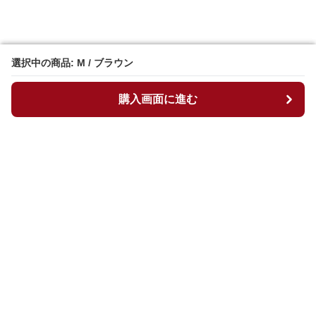
選択中の商品: M / ブラウン
選択中の商品: M / ブラウン
購入画面に進む
購入画面に進む
マイチュニック
について