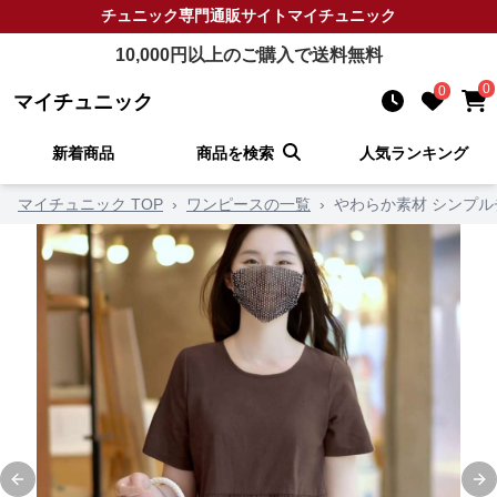
チュニック
専門通販サイト
マイチュニック
10,000
円以上のご購入で送料無料
0
0
マイチュニック
新着商品
商品を検索
人気ランキング
マイチュニック TOP
›
ワンピースの一覧
›
やわらか素材 シンプ
Previous slide
Ne