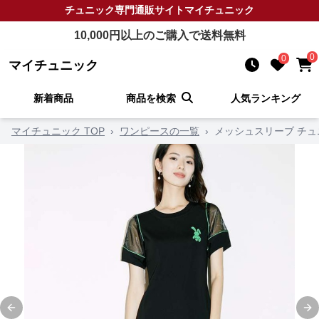
チュニック
専門通販サイト
マイチュニック
10,000
円以上のご購入で送料無料
0
0
マイチュニック
新着商品
商品を検索
人気ランキング
マイチュニック TOP
›
ワンピースの一覧
›
メッシュスリーブ チ
Previous slide
Ne