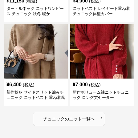
¥
11,150
¥
4,000
(税込)
(税込)
タートルネック ニットワンピー
ニットベスト レイヤード重ね着
ス チュニック 秋冬 暖か
チュニック体型カバー
¥
6,400
¥
7,000
(税込)
(税込)
新作秋冬 サイドスリット編みチ
新作ボリューム袖ニットチュニ
ュニック ニットベスト 重ね着風
ック ロング丈セーター
›
チュニック
の
ニット
一覧へ