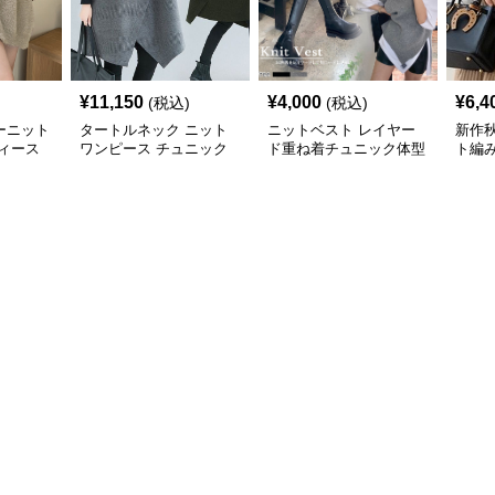
¥
11,150
¥
4,000
¥
6,4
(税込)
(税込)
ーニット
タートルネック ニット
ニットベスト レイヤー
新作
ィース
ワンピース チュニック
ド重ね着チュニック体型
ト編
秋冬 暖か
カバー
トベス