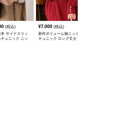
00
¥
7,000
¥
8,030
(税込)
(税込)
(税込)
秋冬 サイドスリッ
新作ボリューム袖ニット
ケーブル編みニットチュ
みチュニック ニッ
チュニック ロング丈セ
ニック ゆったり体型カ
ト 重ね着風
ーター
バー