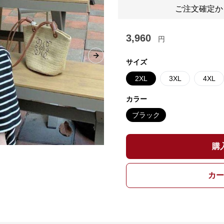
ご注文確定か
3,960
円
Next slide
サイズ
2XL
3XL
4XL
カラー
ブラック
購
カー