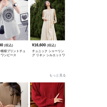
80
¥
16,600
¥
5,640
(税込)
(税込)
(税込)
学模様プリントチュ
チュニック シャーリン
やわらか素材のゆったり
クワンピース
グ リネン シルエットワ
ポロチュニック
ンピース
もっと見る