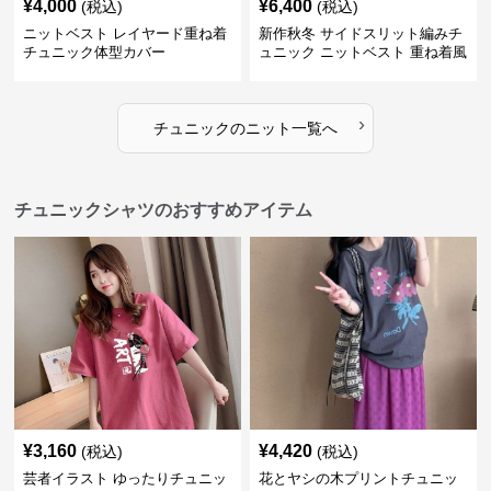
¥
4,000
¥
6,400
(税込)
(税込)
ニットベスト レイヤード重ね着
新作秋冬 サイドスリット編みチ
チュニック体型カバー
ュニック ニットベスト 重ね着風
›
チュニック
の
ニット
一覧へ
チュニックシャツのおすすめアイテム
¥
3,160
¥
4,420
(税込)
(税込)
芸者イラスト ゆったりチュニッ
花とヤシの木プリントチュニッ