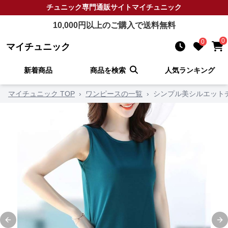
チュニック
専門通販サイト
マイチュニック
10,000
円以上のご購入で送料無料
0
0
マイチュニック
新着商品
商品を検索
人気ランキング
マイチュニック TOP
›
ワンピースの一覧
›
シンプル美シルエット
Previous slide
Ne