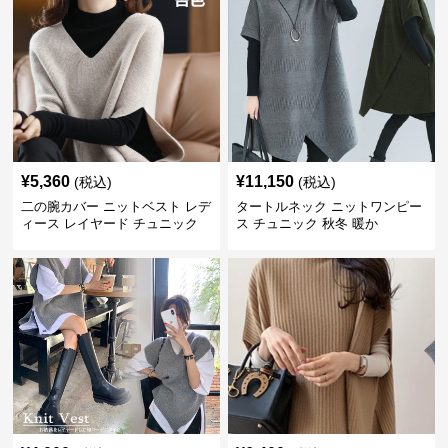
¥
5,360
¥
11,150
(税込)
(税込)
二の腕カバー ニットベスト レデ
タートルネック ニットワンピー
ィース レイヤード チュニック
ス チュニック 秋冬 暖か