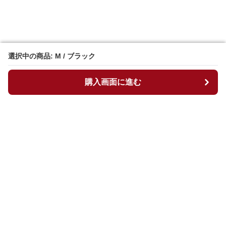
選択中の商品: M / ブラック
選択中の商品: M / ブラック
購入画面に進む
購入画面に進む
マイチュニック
について