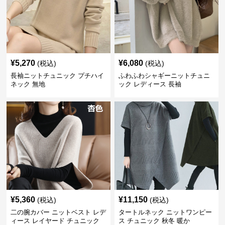
¥
5,270
¥
6,080
(税込)
(税込)
長袖ニットチュニック プチハイ
ふわふわシャギーニットチュニ
ネック 無地
ック レディース 長袖
¥
5,360
¥
11,150
(税込)
(税込)
二の腕カバー ニットベスト レデ
タートルネック ニットワンピー
ィース レイヤード チュニック
ス チュニック 秋冬 暖か