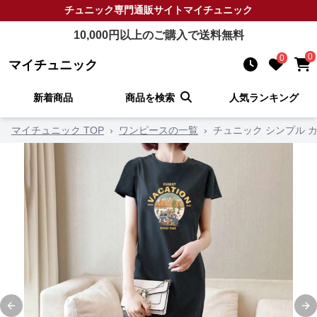
チュニック
専門通販サイト
マイチュニック
10,000
円以上のご購入で送料無料
0
0
マイチュニック
新着商品
商品を検索
人気ランキング
マイチュニック TOP
›
ワンピースの一覧
›
チュニック シンプル 
Previous slide
Ne