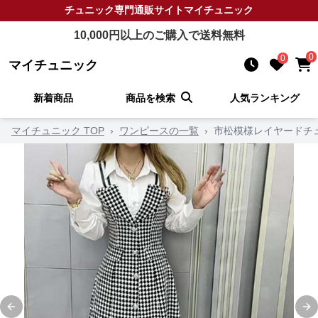
チュニック
専門通販サイト
マイチュニック
10,000
円以上のご購入で送料無料
0
0
マイチュニック
新着商品
商品を検索
人気ランキング
マイチュニック TOP
›
ワンピースの一覧
›
市松模様レイヤードチ
Previous slide
Ne