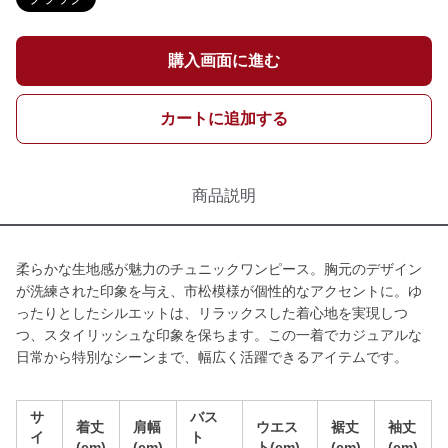
購入画面に進む
カートに追加する
商品説明
柔らかな生地感が魅力のチュニックワンピース。胸元のデザイン
が洗練された印象を与え、市松模様が個性的なアクセントに。ゆ
ったりとしたシルエットは、リラックスした着心地を実現しつ
つ、スタイリッシュな印象を保ちます。この一着でカジュアルな
日常から特別なシーンまで、幅広く活躍できるアイテムです。
サ
バス
着丈
肩幅
ウエス
裾丈
袖丈
イ
ト
(cm)
(cm)
ト(cm)
(cm)
(cm)