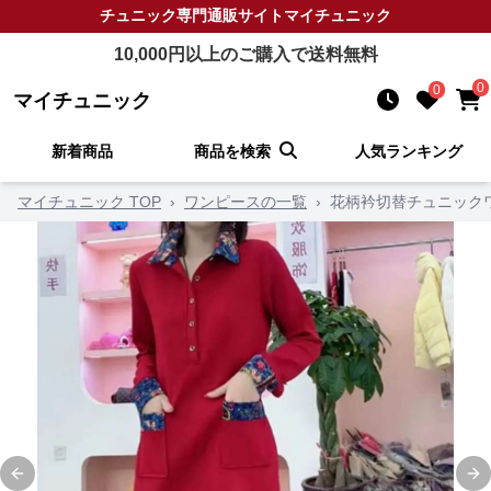
チュニック
専門通販サイト
マイチュニック
10,000
円以上のご購入で送料無料
0
0
マイチュニック
新着商品
商品を検索
人気ランキング
マイチュニック TOP
›
ワンピースの一覧
›
花柄衿切替チュニック
Previous slide
Ne