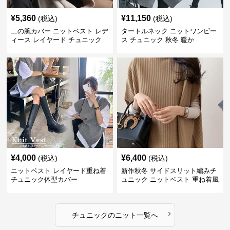
¥
5,360
¥
11,150
(税込)
(税込)
二の腕カバー ニットベスト レデ
タートルネック ニットワンピー
ィース レイヤード チュニック
ス チュニック 秋冬 暖か
¥
4,000
¥
6,400
(税込)
(税込)
ニットベスト レイヤード重ね着
新作秋冬 サイドスリット編みチ
チュニック体型カバー
ュニック ニットベスト 重ね着風
›
チュニック
の
ニット
一覧へ