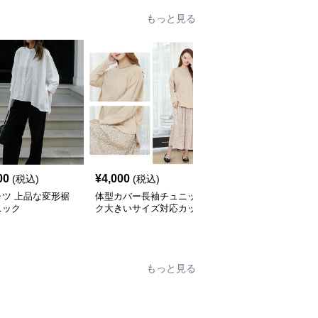
もっと見る
00
¥
4,000
¥
4,600
(税込)
(税込)
(税込)
ャツ 上品な変形裾
体型カバー長袖チュニッ
ふんわり袖チュニックブ
ニック
ク大きいサイズ対応カッ
ラウス バックベルト付
トソートップスシャツ
き シャツ
もっと見る