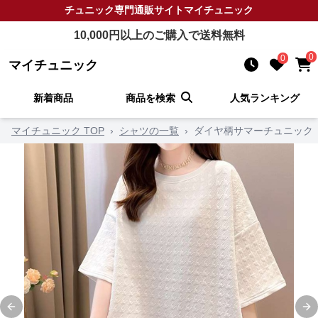
チュニック
専門通販サイト
マイチュニック
10,000
円以上のご購入で送料無料
0
0
マイチュニック
新着商品
商品を検索
人気ランキング
マイチュニック TOP
›
シャツの一覧
›
ダイヤ柄サマーチュニック
Previous slide
Ne