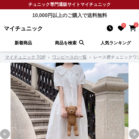
チュニック
専門通販サイト
マイチュニック
10,000
円以上のご購入で送料無料
0
0
マイチュニック
新着商品
商品を検索
人気ランキング
マイチュニック TOP
›
ワンピースの一覧
›
レース襟チュニックワ
Previous slide
Ne