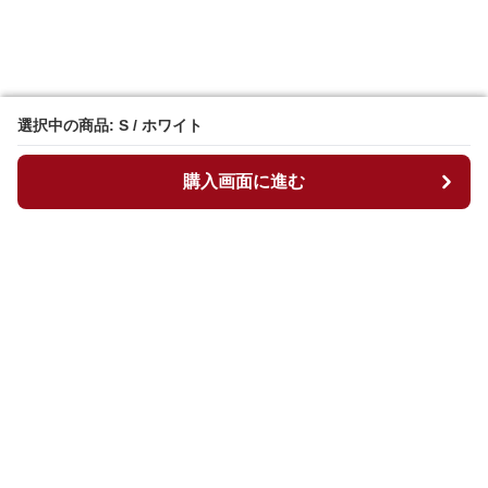
選択中の商品: S / ホワイト
選択中の商品: S / ホワイト
購入画面に進む
購入画面に進む
マイチュニック
について