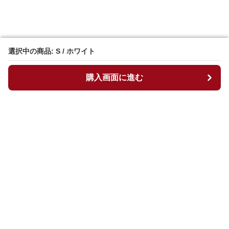
選択中の商品: S / ホワイト
選択中の商品: S / ホワイト
購入画面に進む
購入画面に進む
マイチュニック
について