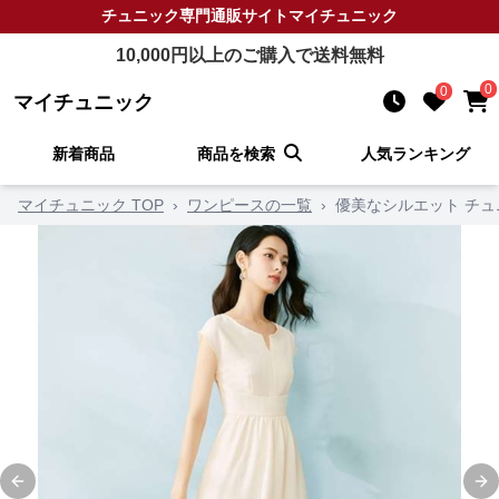
チュニック
専門通販サイト
マイチュニック
10,000
円以上のご購入で送料無料
0
0
マイチュニック
新着商品
商品を検索
人気ランキング
マイチュニック TOP
›
ワンピースの一覧
›
優美なシルエット チ
Previous slide
Ne