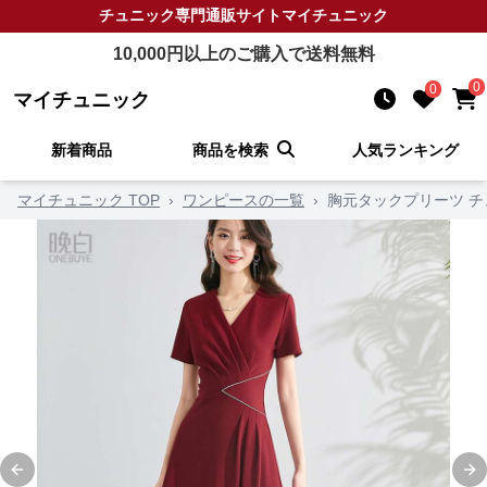
チュニック
専門通販サイト
マイチュニック
10,000
円以上のご購入で送料無料
0
0
マイチュニック
新着商品
商品を検索
人気ランキング
マイチュニック TOP
›
ワンピースの一覧
›
胸元タックプリーツ 
Previous slide
Ne