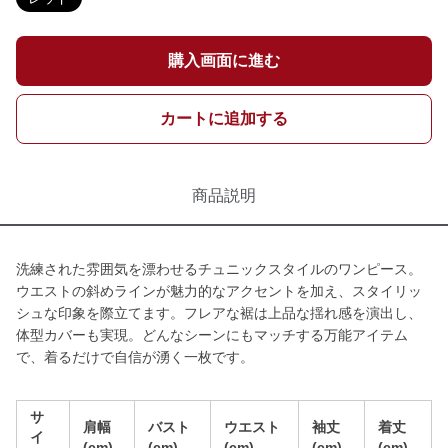
購入画面に進む
カートに追加する
商品説明
洗練された雰囲気を漂わせるチュニックスタイルのワンピース。
ウエストの斜めラインが魅力的なアクセントを加え、スタイリッ
シュな印象を際立てます。フレアな裾は上品な揺れ感を演出し、
体型カバーも実現。どんなシーンにもマッチする万能アイテム
で、着るだけで自信が湧く一枚です。
サ
肩幅
バスト
ウエスト
袖丈
着丈
イ
(cm)
(cm)
(cm)
(cm)
(cm)