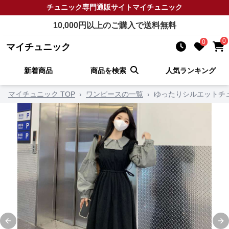
チュニック
専門通販サイト
マイチュニック
10,000
円以上のご購入で送料無料
0
0
マイチュニック
新着商品
商品を検索
人気ランキング
マイチュニック TOP
›
ワンピースの一覧
›
ゆったりシルエットチ
Previous slide
Ne