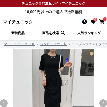
チュニック
専門通販サイト
マイチュニック
10,000
円以上のご購入で送料無料
0
0
マイチュニック
新着商品
商品を検索
人気ランキング
マイチュニック TOP
›
ワンピースの一覧
›
シンプルウエストタッ
Previous slide
Ne