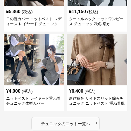
¥
5,360
¥
11,150
(税込)
(税込)
二の腕カバー ニットベスト レデ
タートルネック ニットワンピー
ィース レイヤード チュニック
ス チュニック 秋冬 暖か
¥
4,000
¥
6,400
(税込)
(税込)
ニットベスト レイヤード重ね着
新作秋冬 サイドスリット編みチ
チュニック体型カバー
ュニック ニットベスト 重ね着風
›
チュニック
の
ニット
一覧へ