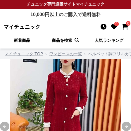
チュニック
専門通販サイト
マイチュニック
10,000
円以上のご購入で送料無料
0
0
マイチュニック
新着商品
商品を検索
人気ランキング
マイチュニック TOP
›
ワンピースの一覧
›
ベルベット調フリルカ
Previous slide
Ne