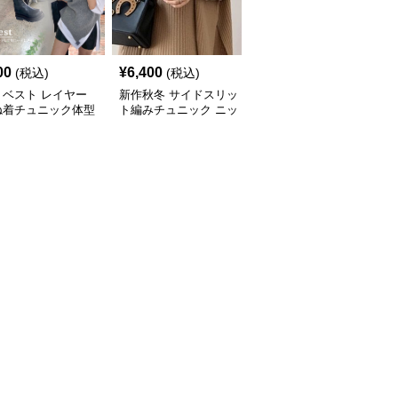
00
¥
6,400
¥
7,000
(税込)
(税込)
(税込)
トベスト レイヤー
新作秋冬 サイドスリッ
新作ボリューム袖ニット
ね着チュニック体型
ト編みチュニック ニッ
チュニック ロング丈セ
ー
トベスト 重ね着風
ーター