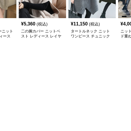
¥
5,360
¥
11,150
¥
4,0
(税込)
(税込)
ーニット
二の腕カバー ニットベ
タートルネック ニット
ニッ
ィース
スト レディース レイヤ
ワンピース チュニック
ド重
ード チュニック
秋冬 暖か
カバ