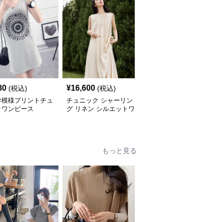
80
¥
16,600
¥
5,640
(税込)
(税込)
(税込)
学模様プリントチュ
チュニック シャーリン
やわらか素材のゆったり
クワンピース
グ リネン シルエットワ
ポロチュニック
ンピース
もっと見る