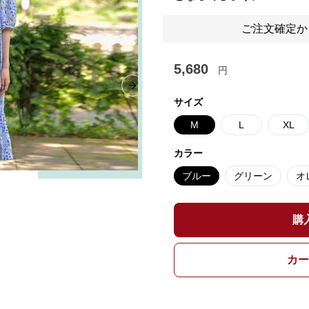
ご注文確定か
5,680
円
Next slide
サイズ
M
L
XL
カラー
ブルー
グリーン
オ
購
カー