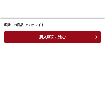
選択中の商品: M / ホワイト
選択中の商品: M / ホワイト
購入画面に進む
購入画面に進む
マイチュニック
について