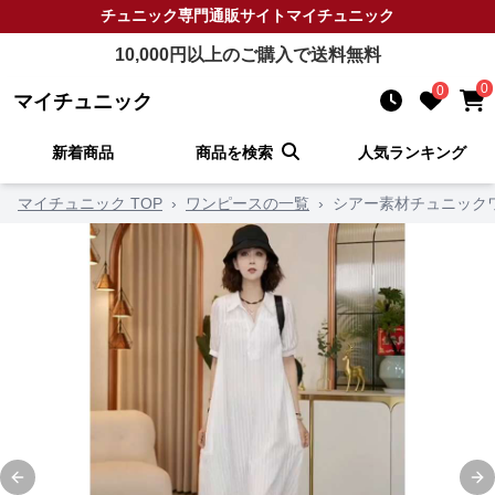
チュニック
専門通販サイト
マイチュニック
10,000
円以上のご購入で送料無料
0
0
マイチュニック
新着商品
商品を検索
人気ランキング
マイチュニック TOP
›
ワンピースの一覧
›
シアー素材チュニック
Previous slide
Ne