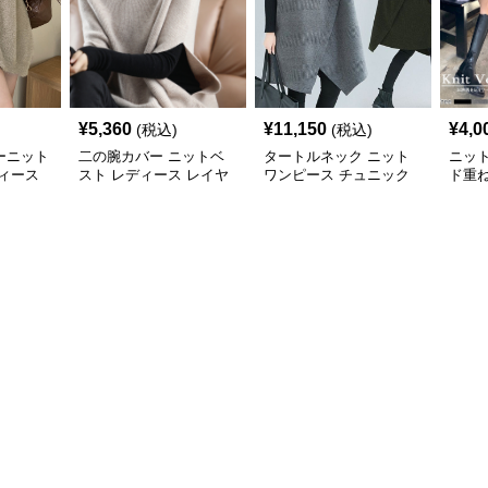
¥
5,360
¥
11,150
¥
4,0
(税込)
(税込)
ーニット
二の腕カバー ニットベ
タートルネック ニット
ニッ
ィース
スト レディース レイヤ
ワンピース チュニック
ド重
ード チュニック
秋冬 暖か
カバ