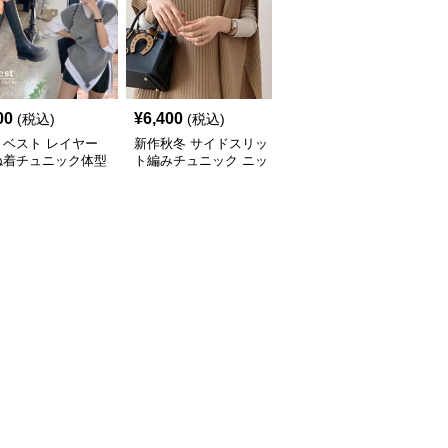
00
¥
6,400
¥
7,000
(税込)
(税込)
(税込)
トベスト レイヤー
新作秋冬 サイドスリッ
新作ボリューム袖ニット
ね着チュニック体型
ト編みチュニック ニッ
チュニック ロング丈セ
ー
トベスト 重ね着風
ーター