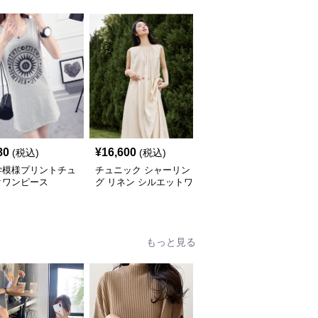
80
¥
16,600
¥
5,640
(税込)
(税込)
(税込)
学模様プリントチュ
チュニック シャーリン
やわらか素材のゆったり
クワンピース
グ リネン シルエットワ
ポロチュニック
ンピース
もっと見る