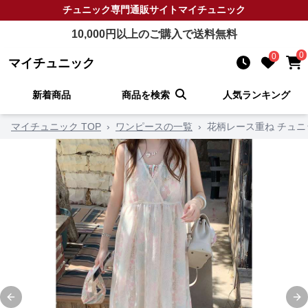
チュニック
専門通販サイト
マイチュニック
10,000
円以上のご購入で送料無料
0
0
マイチュニック
新着商品
商品を検索
人気ランキング
マイチュニック TOP
›
ワンピースの一覧
›
花柄レース重ね チュ
Previous slide
Ne