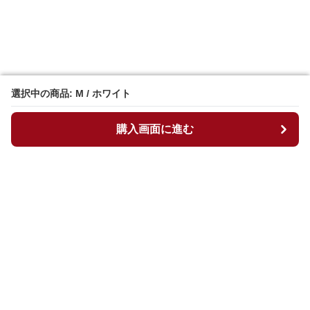
選択中の商品: M / ホワイト
選択中の商品: M / ホワイト
購入画面に進む
購入画面に進む
マイチュニック
について