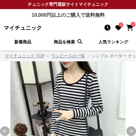
チュニック
専門通販サイト
マイチュニック
10,000
円以上のご購入で送料無料
0
0
マイチュニック
新着商品
商品を検索
人気ランキング
マイチュニック TOP
›
ワンピースの一覧
›
シンプル ボーダー チ
Previous slide
Ne