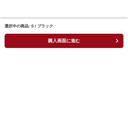
選択中の商品: S / ブラック
選択中の商品: S / ブラック
購入画面に進む
購入画面に進む
マイチュニック
について