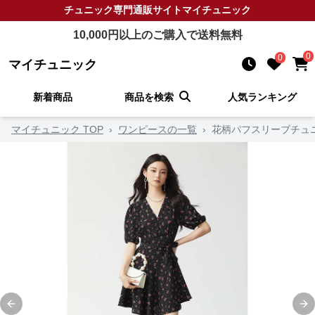
チュニック
専門通販サイト
マイチュニック
10,000
円以上のご購入で送料無料
0
0
マイチュニック
新着商品
商品を検索
人気ランキング
マイチュニック TOP
›
ワンピースの一覧
›
花柄パフスリーブチュ
Previous slide
Ne