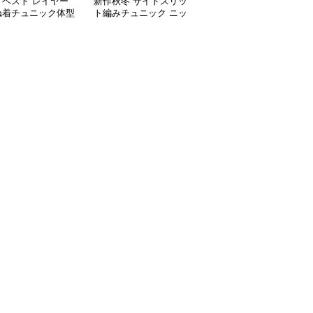
トベスト レイヤー
新作秋冬 サイドスリッ
新作ボリューム袖ニット
ね着チュニック体型
ト編みチュニック ニッ
チュニック ロング丈セ
ー
トベスト 重ね着風
ーター