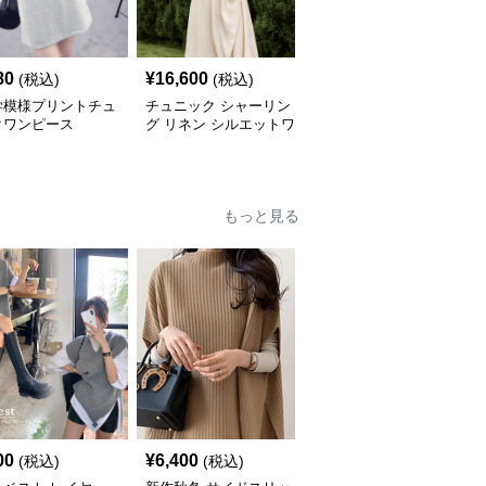
80
¥
16,600
¥
5,640
(税込)
(税込)
(税込)
学模様プリントチュ
チュニック シャーリン
やわらか素材のゆったり
クワンピース
グ リネン シルエットワ
ポロチュニック
ンピース
もっと見る
00
¥
6,400
¥
7,000
(税込)
(税込)
(税込)