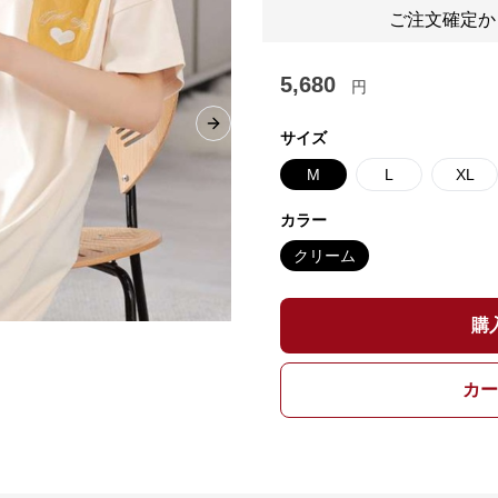
ご注文確定か
5,680
円
Next slide
サイズ
M
L
XL
カラー
クリーム
購
カー