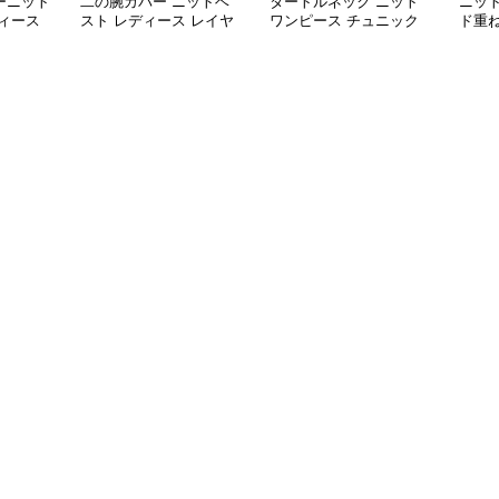
ーニット
二の腕カバー ニットベ
タートルネック ニット
ニッ
ィース
スト レディース レイヤ
ワンピース チュニック
ド重
ード チュニック
秋冬 暖か
カバ