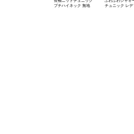
長袖ニットチュニック
ふわふわシャギ
プチハイネック 無地
チュニック レデ
長袖