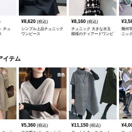
¥
8,620
¥
8,160
¥
3,5
)
(税込)
(税込)
 チュ
シンプル上品チュニック
チュニック 大きな水玉
幾何
ス
ワンピース
模様のティアードワンピ
ニッ
ース
アイテム
¥
5,360
¥
11,150
¥
4,0
(税込)
(税込)