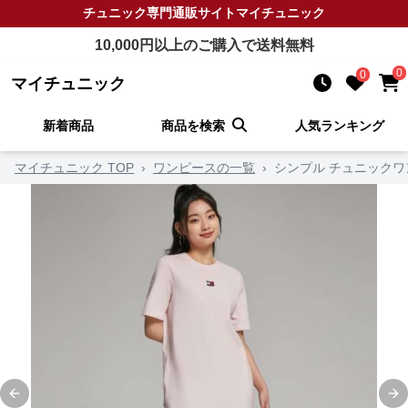
チュニック
専門通販サイト
マイチュニック
10,000
円以上のご購入で送料無料
0
0
マイチュニック
新着商品
商品を検索
人気ランキング
マイチュニック TOP
›
ワンピースの一覧
›
シンプル チュニックワ
Previous slide
Ne