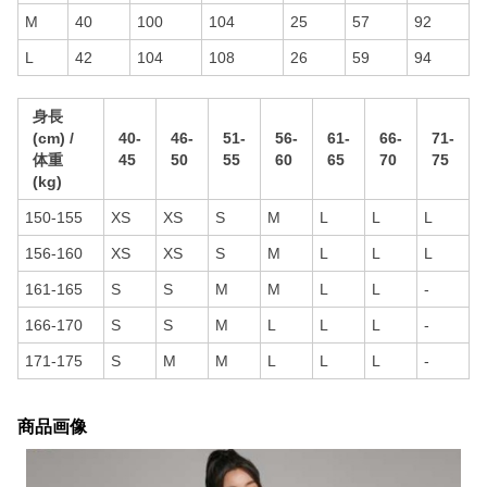
M
40
100
104
25
57
92
L
42
104
108
26
59
94
身長
(cm) /
40-
46-
51-
56-
61-
66-
71-
体重
45
50
55
60
65
70
75
(kg)
150-155
XS
XS
S
M
L
L
L
156-160
XS
XS
S
M
L
L
L
161-165
S
S
M
M
L
L
-
166-170
S
S
M
L
L
L
-
171-175
S
M
M
L
L
L
-
商品画像