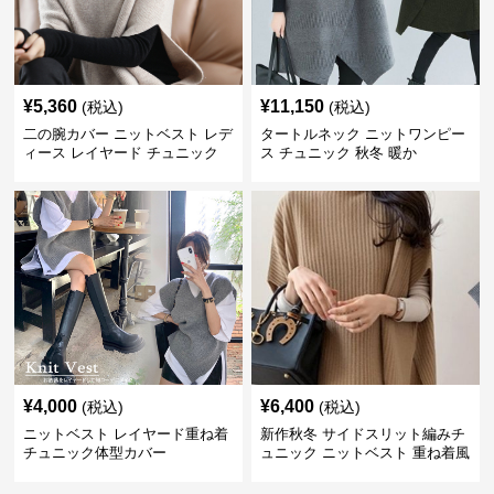
¥
5,360
¥
11,150
(税込)
(税込)
二の腕カバー ニットベスト レデ
タートルネック ニットワンピー
ィース レイヤード チュニック
ス チュニック 秋冬 暖か
¥
4,000
¥
6,400
(税込)
(税込)
ニットベスト レイヤード重ね着
新作秋冬 サイドスリット編みチ
チュニック体型カバー
ュニック ニットベスト 重ね着風