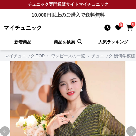
チュニック
専門通販サイト
マイチュニック
10,000
円以上のご購入で送料無料
0
0
マイチュニック
新着商品
商品を検索
人気ランキング
マイチュニック TOP
›
ワンピースの一覧
›
チュニック 幾何学模様
Previous slide
Ne