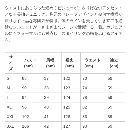
ウエストにあしらった煌めくビジューが、さりげないアクセント
となる長袖チュニック。胸元のドレープデザインと幾何学模様が
織りなす上品な雰囲気が特徴。体のラインを美しく引き立てる絶
妙なシルエットが、さまざまなシーンで活躍する一着。カジュア
ルにもフォーマルにも対応し、スタイリングの幅を広げるアイテ
ム。
サ
バスト
肩幅
裾丈
ウエスト
袖丈
イ
(cm)
(cm)
(cm)
(cm)
(cm)
ズ
S
86
37
122
70
59
M
90
38
123
74
59
L
94
39
124
78
59
XL
98
40
125
82
59
XXL
102
41
126
86
59
3XL
106
42
127
90
59