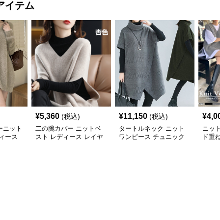
アイテム
¥
5,360
¥
11,150
¥
4,0
(税込)
(税込)
ーニット
二の腕カバー ニットベ
タートルネック ニット
ニッ
ィース
スト レディース レイヤ
ワンピース チュニック
ド重
ード チュニック
秋冬 暖か
カバ