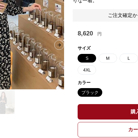
りな一着。
ご注文確定か
8,620
円
Next slide
サイズ
S
M
L
4XL
カラー
ブラック
購
カー