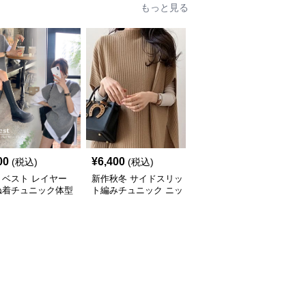
もっと見る
00
¥
6,400
¥
7,000
(税込)
(税込)
(税込)
トベスト レイヤー
新作秋冬 サイドスリッ
新作ボリューム袖ニット
ね着チュニック体型
ト編みチュニック ニッ
チュニック ロング丈セ
ー
トベスト 重ね着風
ーター