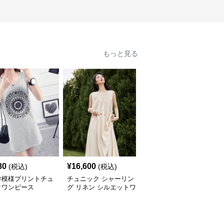
もっと見る
80
¥
16,600
¥
5,640
(税込)
(税込)
(税込)
学模様プリントチュ
チュニック シャーリン
やわらか素材のゆったり
クワンピース
グ リネン シルエットワ
ポロチュニック
ンピース