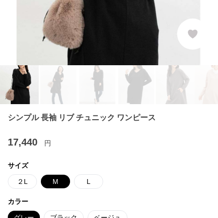
シンプル 長袖 リブ チュニック ワンピース
17,440
円
サイズ
２L
M
L
カラー
グレー
ブラック
ベージュ