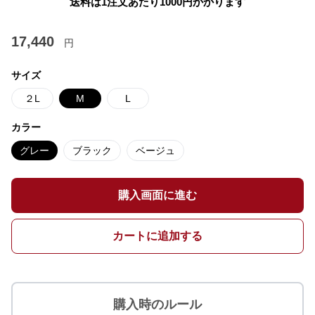
送料は1注文あたり
1000
円かかります
17,440
円
サイズ
２L
M
L
カラー
グレー
ブラック
ベージュ
購入画面に進む
カートに追加する
購入時のルール