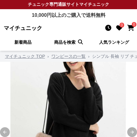
チュニック
専門通販サイト
マイチュニック
10,000
円以上のご購入で送料無料
0
0
マイチュニック
新着商品
商品を検索
人気ランキング
マイチュニック TOP
›
ワンピースの一覧
›
シンプル 長袖 リブ チ
Previous slide
Ne