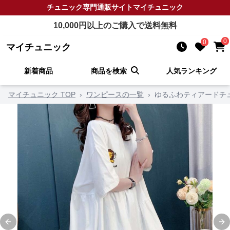
チュニック
専門通販サイト
マイチュニック
10,000
円以上のご購入で送料無料
0
0
マイチュニック
新着商品
商品を検索
人気ランキング
マイチュニック TOP
›
ワンピースの一覧
›
ゆるふわティアードチ
Previous slide
Ne