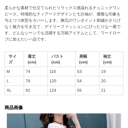
柔らかな素材で仕立てられたリラックス感溢れるチュニックワン
ピース。特徴的なティアードデザインと七分袖が、優雅な印象を
与えつつ体型をカバーします。胸元のワンポイント刺繍がさりげ
なく魅力を引き立て、デイリーファッションにぴったりな一着で
す。どんなシーンでも活躍する万能アイテムとして、ワードロー
ブに加えたい一品です。
サイ
着丈
バスト
肩幅
袖丈
ズ
(cm)
(cm)
(cm)
(cm)
M
74
116
53
19
L
78
120
54
20
XL
82
124
55
21
商品画像