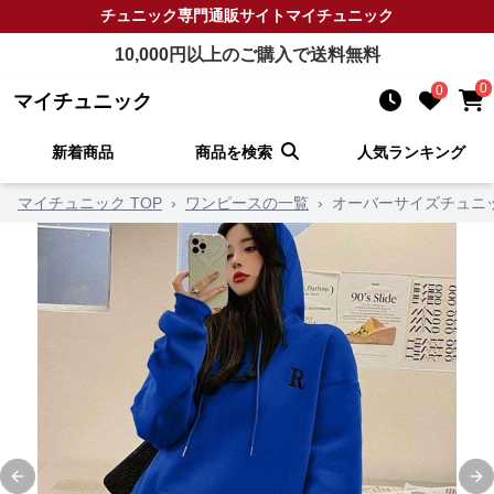
チュニック
専門通販サイト
マイチュニック
10,000
円以上のご購入で送料無料
0
0
マイチュニック
新着商品
商品を検索
人気ランキング
マイチュニック TOP
›
ワンピースの一覧
›
オーバーサイズチュニ
Previous slide
Ne