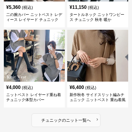
¥
5,360
¥
11,150
(税込)
(税込)
二の腕カバー ニットベスト レデ
タートルネック ニットワンピー
ィース レイヤード チュニック
ス チュニック 秋冬 暖か
¥
4,000
¥
6,400
(税込)
(税込)
ニットベスト レイヤード重ね着
新作秋冬 サイドスリット編みチ
チュニック体型カバー
ュニック ニットベスト 重ね着風
›
チュニック
の
ニット
一覧へ