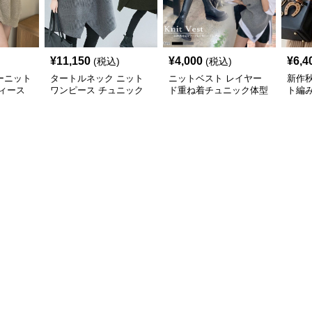
¥
11,150
¥
4,000
¥
6,4
(税込)
(税込)
ーニット
タートルネック ニット
ニットベスト レイヤー
新作
ィース
ワンピース チュニック
ド重ね着チュニック体型
ト編
秋冬 暖か
カバー
トベス