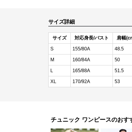
サイズ詳細
サイズ
対応身長/バスト
肩幅(c
S
155/80A
48.5
M
160/84A
50
L
165/88A
51.5
XL
170/92A
53
チュニック
ワンピース
のおす