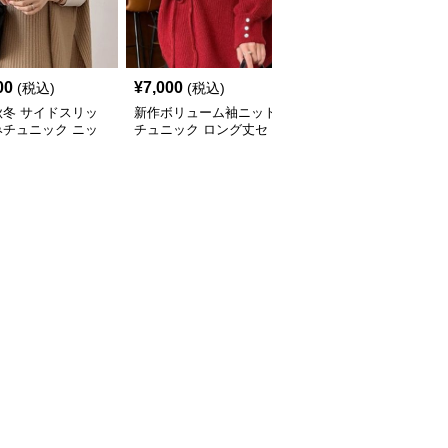
00
¥
7,000
¥
8,030
(税込)
(税込)
(税込)
秋冬 サイドスリッ
新作ボリューム袖ニット
ケーブル編みニットチュ
みチュニック ニッ
チュニック ロング丈セ
ニック ゆったり体型カ
ト 重ね着風
ーター
バー