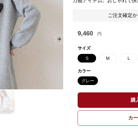
万能アイテム。おしゃれで快
ご注文確定か
9,460
円
Next slide
サイズ
S
M
L
カラー
グレー
購
カー