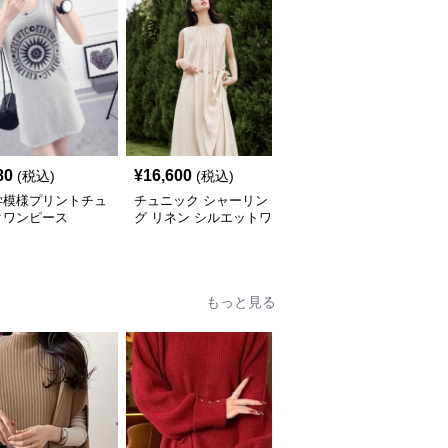
80
¥
16,600
¥
5,640
(税込)
(税込)
(税込)
学模様プリントチュ
チュニック シャーリン
やわらか素材のゆったり
クワンピース
グ リネン シルエットワ
ポロチュニック
ンピース
もっと見る