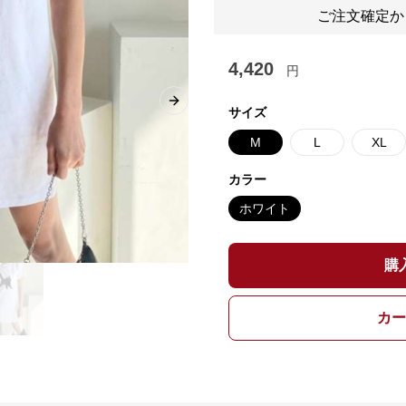
ご注文確定か
4,420
円
Next slide
サイズ
M
L
XL
カラー
ホワイト
購
カー