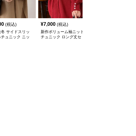
00
¥
7,000
¥
8,030
(税込)
(税込)
(税込)
秋冬 サイドスリッ
新作ボリューム袖ニット
ケーブル編みニットチュ
みチュニック ニッ
チュニック ロング丈セ
ニック ゆったり体型カ
ト 重ね着風
ーター
バー