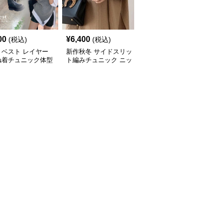
00
¥
6,400
¥
7,000
(税込)
(税込)
(税込)
トベスト レイヤー
新作秋冬 サイドスリッ
新作ボリューム袖ニット
ね着チュニック体型
ト編みチュニック ニッ
チュニック ロング丈セ
ー
トベスト 重ね着風
ーター