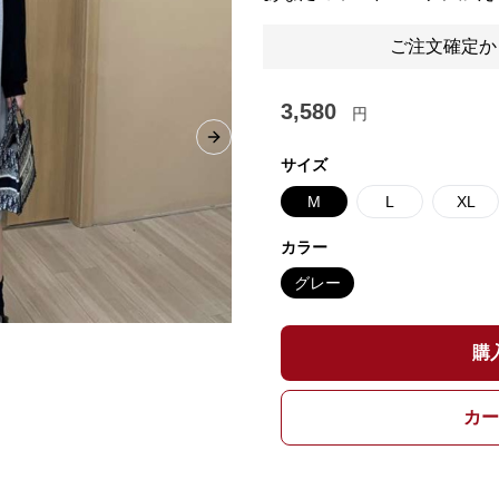
ご注文確定か
3,580
円
Next slide
サイズ
M
L
XL
カラー
グレー
購
カー