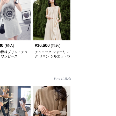
80
¥
16,600
¥
5,640
(税込)
(税込)
(税込)
学模様プリントチュ
チュニック シャーリン
やわらか素材のゆったり
クワンピース
グ リネン シルエットワ
ポロチュニック
ンピース
もっと見る