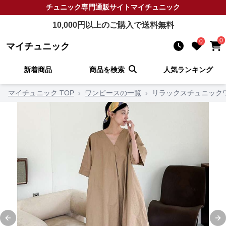
チュニック
専門通販サイト
マイチュニック
10,000
円以上のご購入で送料無料
0
0
マイチュニック
新着商品
商品を検索
人気ランキング
マイチュニック TOP
›
ワンピースの一覧
›
リラックスチュニック
Previous slide
Ne