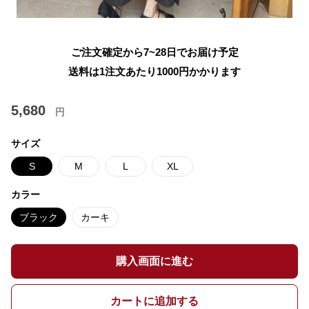
ご注文確定から7~28日でお届け予定
送料は1注文あたり
1000
円かかります
5,680
円
サイズ
S
M
L
XL
カラー
ブラック
カーキ
購入画面に進む
カートに追加する