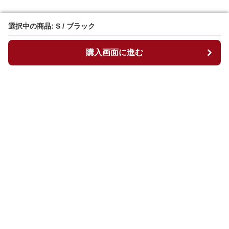
選択中の商品: S / ブラック
選択中の商品: S / ブラック
購入画面に進む
購入画面に進む
マイチュニック
について
会社概要