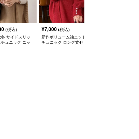
00
¥
7,000
¥
8,030
(税込)
(税込)
(税込)
秋冬 サイドスリッ
新作ボリューム袖ニット
ケーブル編みニットチュ
みチュニック ニッ
チュニック ロング丈セ
ニック ゆったり体型カ
ト 重ね着風
ーター
バー