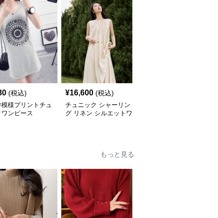
80
¥
16,600
¥
5,640
(税込)
(税込)
(税込)
学模様プリントチュ
チュニック シャーリン
やわらか素材のゆったり
クワンピース
グ リネン シルエットワ
ポロチュニック
ンピース
もっと見る