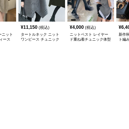
¥
11,150
¥
4,000
¥
6,4
(税込)
(税込)
ーニット
タートルネック ニット
ニットベスト レイヤー
新作
ィース
ワンピース チュニック
ド重ね着チュニック体型
ト編
秋冬 暖か
カバー
トベス