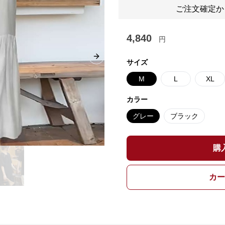
ご注文確定か
4,840
円
Next slide
サイズ
M
L
XL
カラー
グレー
ブラック
購
カー