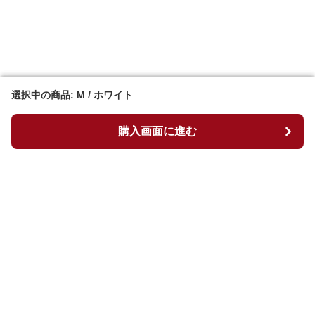
選択中の商品: M / ホワイト
選択中の商品: M / ホワイト
購入画面に進む
購入画面に進む
マイチュニック
について