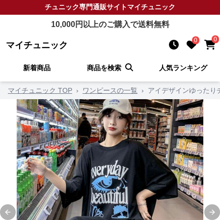
チュニック
専門通販サイト
マイチュニック
10,000
円以上のご購入で送料無料
0
0
マイチュニック
新着商品
商品を検索
人気ランキング
マイチュニック TOP
›
ワンピースの一覧
›
アイデザインゆったり
Previous slide
Ne