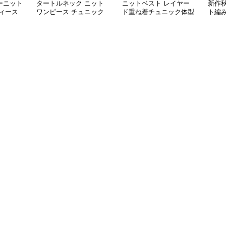
ーニット
タートルネック ニット
ニットベスト レイヤー
新作
ィース
ワンピース チュニック
ド重ね着チュニック体型
ト編
秋冬 暖か
カバー
トベス