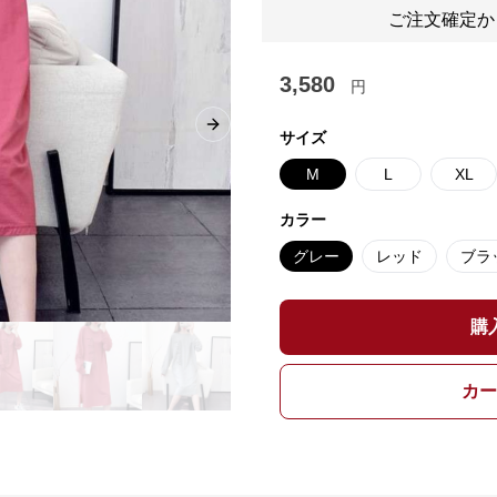
ご注文確定か
3,580
円
Next slide
サイズ
M
L
XL
カラー
グレー
レッド
ブラ
購
カー