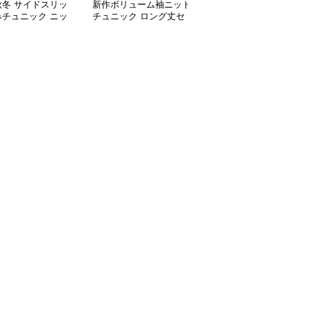
秋冬 サイドスリッ
新作ボリューム袖ニット
ケーブル編みニットチュ
みチュニック ニッ
チュニック ロング丈セ
ニック ゆったり体型カ
ト 重ね着風
ーター
バー