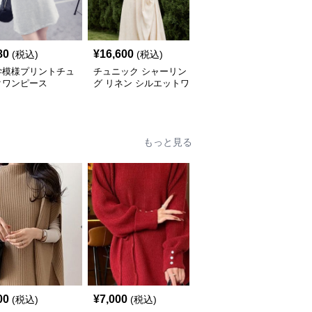
80
¥
16,600
¥
5,640
(税込)
(税込)
(税込)
学模様プリントチュ
チュニック シャーリン
やわらか素材のゆったり
クワンピース
グ リネン シルエットワ
ポロチュニック
ンピース
もっと見る
00
¥
7,000
¥
8,030
(税込)
(税込)
(税込)