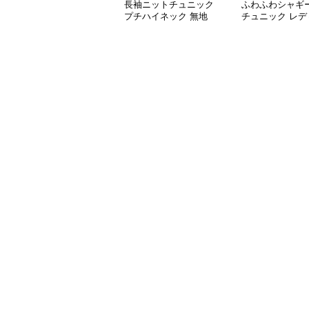
長袖ニットチュニック
ふわふわシャギ
プチハイネック 無地
チュニック レデ
長袖